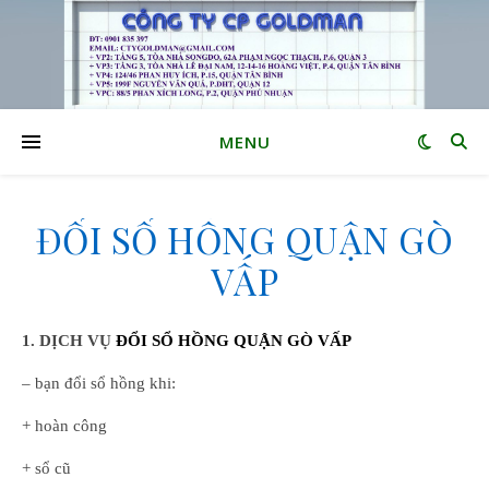
MENU
ĐỔI SỔ HỒNG QUẬN GÒ
VẤP
1. DỊCH VỤ
ĐỔI SỔ HỒNG QUẬN GÒ VẤP
– bạn đổi sổ hồng khi:
+ hoàn công
+ sổ cũ