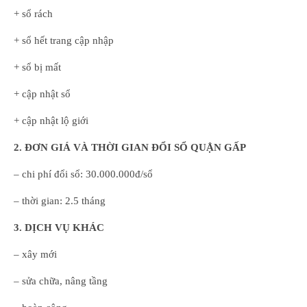
+ sổ rách
+ sổ hết trang cập nhập
+ sổ bị mất
+ cập nhật sổ
+ cập nhật lộ giới
2. ĐƠN GIÁ VÀ THỜI GIAN ĐỔI SỔ QUẬN GẤP
– chi phí đổi sổ: 30.000.000đ/sổ
– thời gian: 2.5 tháng
3. DỊCH VỤ KHÁC
– xây mới
– sửa chữa, nâng tầng