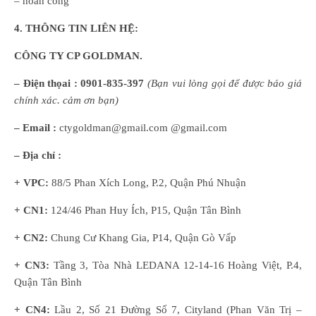
– hoàn công
4.
THÔNG TIN LIÊN HỆ:
CÔNG TY CP GOLDMAN.
– Điện thọai :
0901-835-397
(
B
ạn
vui lòng
gọi để được báo giá
chính xác. cảm ơn bạn)
– Email :
ctygoldman@gmail.com @gmail.com
– Địa chỉ :
+ VPC:
88/5 Phan Xích Long, P.2, Quận Phú Nhuận
+ CN1:
124/46 Phan Huy Ích, P15, Quận Tân Bình
+ CN2:
Chung Cư Khang Gia, P14, Quận Gò Vấp
+ CN3:
Tầng 3, Tòa Nhà LEDANA 12-14-16 Hoàng Việt, P.4,
Quận Tân Bình
+ CN4:
Lầu 2, Số 21 Đường Số 7, Cityland (Phan Văn Trị –