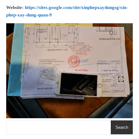
Website:
https://sites.google.com/site/xinphepxaydungsg/xin-
phep-xay-dung-quan-9
Search