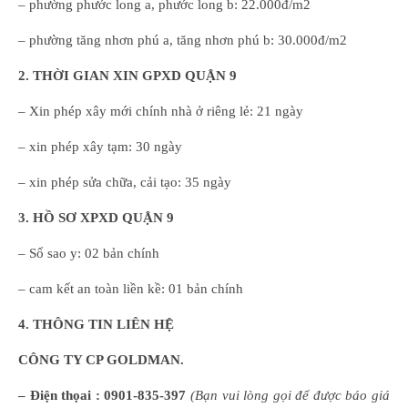
– phường phước long a, phước long b: 22.000đ/m2
– phường tăng nhơn phú a, tăng nhơn phú b: 30.000đ/m2
2. THỜI GIAN XIN GPXD QUẬN 9
– Xin phép xây mới chính nhà ở riêng lẻ: 21 ngày
– xin phép xây tạm: 30 ngày
– xin phép sửa chữa, cải tạo: 35 ngày
3. HỒ SƠ XPXD QUẬN 9
– Sổ sao y: 02 bản chính
– cam kết an toàn liền kề: 01 bản chính
4.
THÔNG TIN LIÊN HỆ
CÔNG TY CP GOLDMAN.
– Điện thọai :
0901-835-397
(
B
ạn
vui lòng
gọi để được báo giá