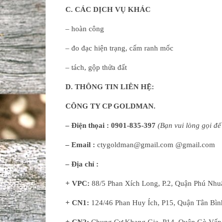
C
. CÁC DỊCH VỤ KHÁC
– hoàn công
– đo đạc hiện trạng, cấm ranh mốc
– tách, gộp thửa đất
D. THÔNG TIN LIÊN HỆ:
CÔNG TY CP GOLDMAN.
– Điện thọai :
0901-835-397
(
B
ạn
vui lòng
gọi để
– Email :
ctygoldman@gmail.com @gmail.com
– Địa chỉ :
+ VPC:
88/5 Phan Xích Long, P.2, Quận Phú Nhu
+ CN1:
124/46 Phan Huy Ích, P15, Quận Tân Bìn