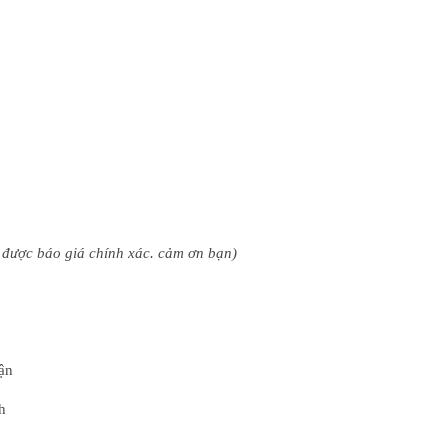
 được báo giá chính xác. cảm ơn bạn)
ận
h