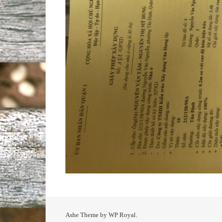
Ashe Theme by
WP Royal
.