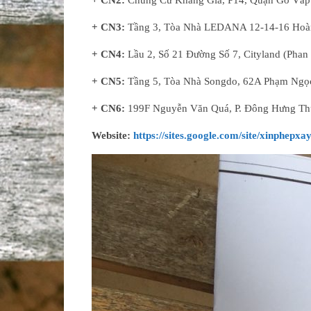
+ CN2:
Chung Cư Khang Gia, P14, Quận Gò Vấp
+ CN3:
Tầng 3, Tòa Nhà LEDANA 12-14-16 Hoàng
+ CN4:
Lầu 2, Số 21 Đường Số 7, Cityland (Phan
+ CN5:
Tầng 5, Tòa Nhà Songdo, 62A Phạm Ngọc 
+ CN6:
199F Nguyễn Văn Quá, P. Đông Hưng Th
Website:
https://sites.google.com/site/xinphep