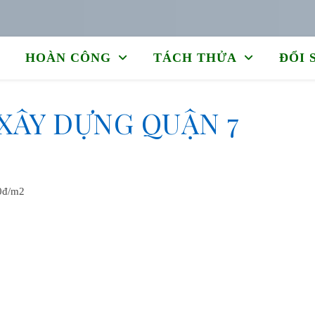
HOÀN CÔNG
TÁCH THỬA
ĐỔI 
 XÂY DỰNG QUẬN 7
00đ/m2