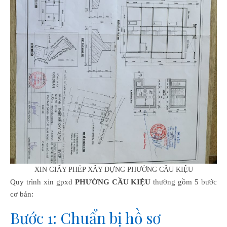
XIN GIẤY PHÉP XÂY DỰNG PHƯỜNG CẦU KIỆU
Quy trình xin gpxd
PHƯỜNG CẦU KIỆU
thường gồm 5 bước
cơ bản:
Bước 1: Chuẩn bị hồ sơ