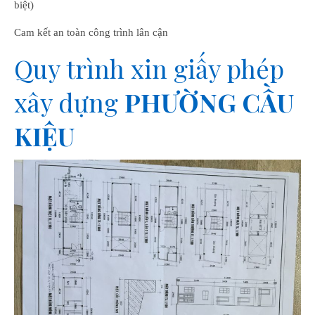
biệt)
Cam kết an toàn công trình lân cận
Quy trình xin giấy phép
xây dựng
PHƯỜNG CẦU
KIỆU