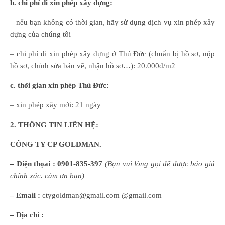
b. chi phí đi xin phép xây dựng:
– nếu bạn không có thời gian, hãy sử dụng dịch vụ xin phép xây
dựng của chúng tôi
– chi phí đi xin phép xây dựng ở Thủ Đức (chuẩn bị hồ sơ, nộp
hồ sơ, chỉnh sửa bản vẽ, nhận hồ sơ…): 20.000đ/m2
c. thời gian xin phép Thủ Đức:
– xin phép xây mới: 21 ngày
2. THÔNG TIN LIÊN HỆ:
CÔNG TY CP GOLDMAN.
– Điện thọai :
0901-835-397
(
B
ạn
vui lòng
gọi để được báo giá
chính xác. cảm ơn bạn)
– Email :
ctygoldman@gmail.com @gmail.com
– Địa chỉ :