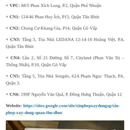
+ VPC:
88/5 Phan Xích Long, P.2, Quận Phú Nhuận
+ CN1:
124/46 Phan Huy Ích, P15, Quận Tân Bình
+ CN2:
Chung Cư Khang Gia, P14, Quận Gò Vấp
+ CN3:
Tầng 3, Tòa Nhà LEDANA 12-14-16 Hoàng Việt, P.4,
Quận Tân Bình
+ CN4:
Lầu 2, Số 21 Đường Số 7, Cityland (Phan Văn Trị –
Thống Nhất), P.10, Quận Gò Vấp
+ CN5:
Tầng 5, Tòa Nhà Songdo, 62A Phạm Ngọc Thạch, P.6,
Quận 3.
+ CN6:
199F Nguyễn Văn Quá, P. Đông Hưng Thuận, Quận 12
Website:
https://sites.google.com/site/xinphepxaydungsg/xin-
phep-xay-dung-quan-thu-dhuc