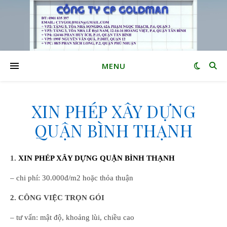
MENU
XIN PHÉP XÂY DỰNG
QUẬN BÌNH THẠNH
1.
XIN PHÉP XÂY DỰNG QUẬN BÌNH THẠNH
– chi phí: 30.000đ/m2 hoặc thỏa thuận
2. CÔNG VIỆC TRỌN GÓI
– tư vấn: mật độ, khoảng lùi, chiều cao