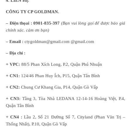
4. LIÊN HỆ
CÔNG TY CP GOLDMAN.
– Điện thọai :
0901-835-397
(
B
ạn
vui lòng
gọi để được báo giá
chính xác. cảm ơn bạn)
– Email :
ctygoldman@gmail.com @gmail.com
– Địa chỉ :
+ VPC:
88/5 Phan Xích Long, P.2, Quận Phú Nhuận
+ CN1:
124/46 Phan Huy Ích, P15, Quận Tân Bình
+ CN2:
Chung Cư Khang Gia, P14, Quận Gò Vấp
+ CN3:
Tầng 3, Tòa Nhà LEDANA 12-14-16 Hoàng Việt, P.4,
Quận Tân Bình
+ CN4 :
Lầu 2, Số 21 Đường Số 7, Cityland (Phan Văn Trị –
Thống Nhất), P.10, Quận Gò Vấp