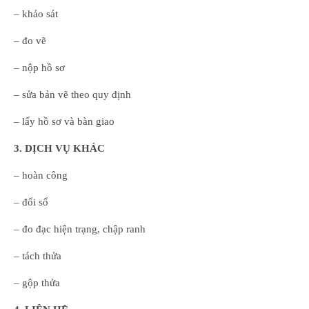
– khảo sát
– đo vẽ
– nộp hồ sơ
– sửa bản vẽ theo quy định
– lấy hồ sơ và bàn giao
3. DỊCH VỤ KHÁC
– hoàn công
– đổi sổ
– đo đạc hiện trạng, chập ranh
– tách thửa
– gộp thửa