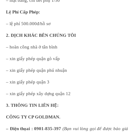
– mặt bằng, chi tiết phụ 1/50
Lệ Phí Cấp Phép:
– lệ phí 500.000đ/hồ sơ
2. DỊCH KHÁC BÊN CHÚNG TÔI
– hoàn công nhà ở tân bình
– xin giấy phép quận gò vấp
– xin giấy phép quận phú nhuận
– xin giấy phép quận 3
– xin giấy phép xây dựng quận 12
3. THÔNG TIN LIÊN HỆ:
CÔNG TY CP GOLDMAN.
– Điện thọai :
0901-835-397
(
B
ạn
vui lòng
gọi để được báo giá