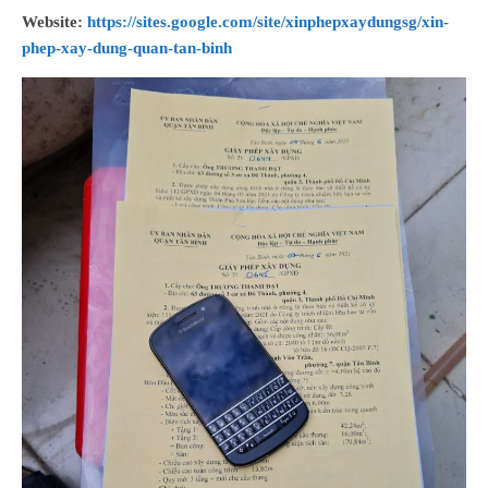
Website:
https://sites.google.com/site/xinphepxaydungsg/xin-
phep-xay-dung-quan-tan-binh