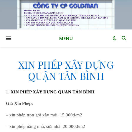
MENU
XIN PHÉP XÂY DỰNG
QUẬN TÂN BÌNH
1.
XIN PHÉP XÂY DỰNG QUẬN TÂN BÌNH
Giá Xin Phép:
– xin phép trọn gói xây mới: 15.000đ/m2
– xin phép nâng nhà, sửa nhà: 20.000đ/m2