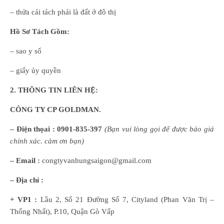
– thửa cái tách phải là đất ở đô thị
Hồ Sơ Tách Gồm:
– sao y sổ
– giấy ủy quyền
2. THÔNG TIN LIÊN HỆ:
CÔNG TY CP GOLDMAN.
– Điện thọai :
0901-835-397
(
B
ạn
vui lòng
gọi để được báo giá
chính xác. cảm ơn bạn)
– Email :
congtyvanhungsaigon@gmail.com
– Địa chỉ :
+ VP1 :
Lầu 2, Số 21 Đường Số 7, Cityland (Phan Văn Trị –
Thống Nhất), P.10, Quận Gò Vấp