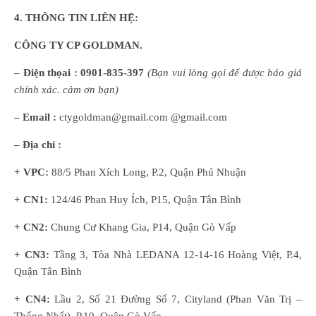
4. THÔNG TIN LIÊN HỆ:
CÔNG TY CP GOLDMAN.
– Điện thọai :
0901-835-397
(
B
ạn
vui lòng
gọi để được báo giá
chính xác. cảm ơn bạn)
– Email :
ctygoldman@gmail.com @gmail.com
– Địa chỉ :
+ VPC:
88/5 Phan Xích Long, P.2, Quận Phú Nhuận
+ CN1:
124/46 Phan Huy Ích, P15, Quận Tân Bình
+ CN2:
Chung Cư Khang Gia, P14, Quận Gò Vấp
+ CN3:
Tầng 3, Tòa Nhà LEDANA 12-14-16 Hoàng Việt, P.4,
Quận Tân Bình
+ CN4:
Lầu 2, Số 21 Đường Số 7, Cityland (Phan Văn Trị –