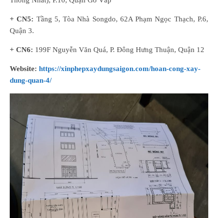
Thống Nhất), P.10, Quận Gò Vấp
+ CN5:
Tầng 5, Tòa Nhà Songdo, 62A Phạm Ngọc Thạch, P.6,
Quận 3.
+ CN6:
199F Nguyễn Văn Quá, P. Đông Hưng Thuận, Quận 12
Website:
https://xinphepxaydungsaigon.com/hoan-cong-xay-
dung-quan-4/