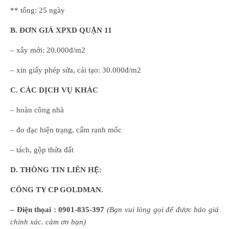
** tổng: 25 ngày
B
. ĐƠN GIÁ XPXD
QUẬN 11
– xây mới: 20.000đ/m2
– xin giấy phép sửa, cải tạo: 30.000đ/m2
C
. CÁC DỊCH VỤ KHÁC
– hoàn công nhà
– đo đạc hiện trạng, cấm ranh mốc
– tách, gộp thửa đất
D. THÔNG TIN LIÊN HỆ:
CÔNG TY CP GOLDMAN.
– Điện thọai :
0901-835-397
(
B
ạn
vui lòng
gọi để được báo giá
chính xác. cảm ơn bạn)