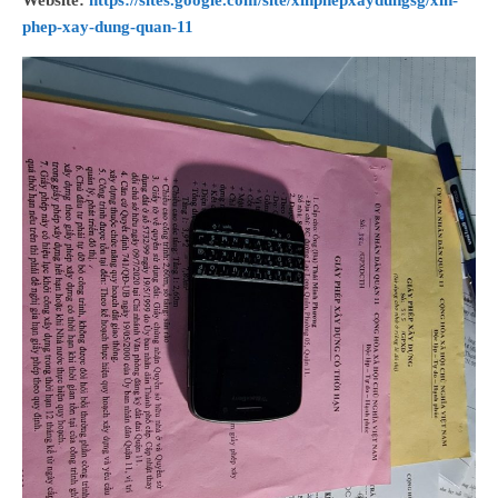
Website:
https://sites.google.com/site/xinphepxaydungsg/xin-
phep-xay-dung-quan-11