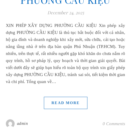
December 24, 2025
XIN PHÉP XÂY DỰNG PHƯỜNG CẦU KIỆU Xin phép xây
dựng PHƯỜNG CẦU KIỆU là thủ tục bắt buộc đối với cá nhân,
hộ gia đình và doanh nghiệp khi xây mới, sửa chữa, cải tạo hoặc
nâng tầng nhà ở trên địa bàn quận Phú Nhuận (TP.HCM). Tuy
nhiên, trên thực tế, rất nhiều người gặp khó khăn do chưa nắm rõ
quy trình, hồ sơ pháp lý, quy hoạch và thời gian giải quyết. Bài
viết dưới đây sẽ giúp bạn hiểu rõ toàn bộ quy trình xin giấy phép
xây dựng PHƯỜNG CẦU KIỆU, tránh sai sót, tiết kiệm thời gian
và chi phí. Tổng quan về…
READ MORE
admin
0 Comments