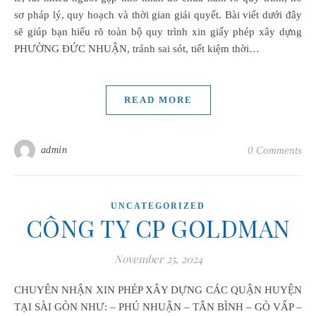
sơ pháp lý, quy hoạch và thời gian giải quyết. Bài viết dưới đây
sẽ giúp bạn hiểu rõ toàn bộ quy trình xin giấy phép xây dựng
PHƯỜNG ĐỨC NHUẬN, tránh sai sót, tiết kiệm thời…
READ MORE
admin
0 Comments
UNCATEGORIZED
CÔNG TY CP GOLDMAN
November 25, 2024
CHUYÊN NHẬN XIN PHÉP XÂY DỰNG CÁC QUẬN HUYỆN
TẠI SÀI GÒN NHƯ: – PHÚ NHUẬN – TÂN BÌNH – GÒ VẤP –