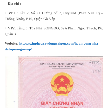
– Địa chỉ :
+ VP1 :
Lầu 2, Số 21 Đường Số 7, Cityland (Phan Văn Trị –
Thống Nhất), P.10, Quận Gò Vấp
+ VP2:
Tầng 5, Tòa Nhà SONGDO, 62A Phạm Ngọc Thạch, P.6,
Quận 3.
Website:
https://xinphepxaydungsaigon.com/hoan-cong-nha-
dat-quan-go-vap/