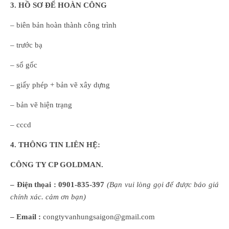
3. HỒ SƠ ĐỂ HOÀN CÔNG
– biên bản hoàn thành công trình
– trước bạ
– sổ gốc
– giấy phép + bản vẽ xây dựng
– bản vẽ hiện trạng
– cccd
4. THÔNG TIN LIÊN HỆ:
CÔNG TY CP GOLDMAN.
– Điện thọai :
0901-835-397
(
B
ạn
vui lòng
gọi để được báo giá
chính xác. cảm ơn bạn)
– Email :
congtyvanhungsaigon@gmail.com