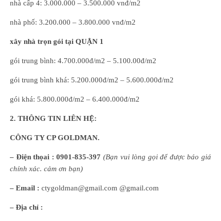
nhà cấp 4: 3.000.000 – 3.500.000 vnđ/m2
nhà phố: 3.200.000 – 3.800.000 vnđ/m2
xây nhà trọn gói tại
QUẬN 1
gói trung bình: 4.700.000đ/m2 – 5.100.00đ/m2
gói trung bình khá: 5.200.000đ/m2 – 5.600.000đ/m2
gói khá: 5.800.000đ/m2 – 6.400.000đ/m2
2. THÔNG TIN LIÊN HỆ:
CÔNG TY CP GOLDMAN.
– Điện thọai :
0901-835-397
(
B
ạn
vui lòng
gọi để được báo giá
chính xác. cảm ơn bạn)
– Email :
ctygoldman@gmail.com @gmail.com
– Địa chỉ :