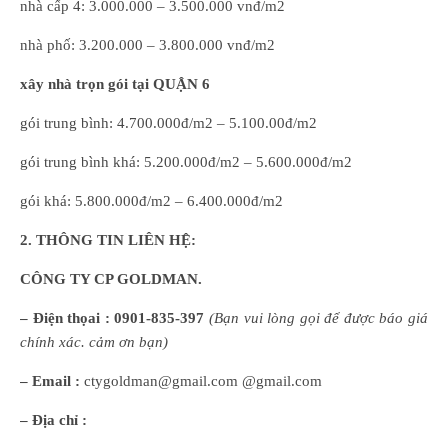
nhà cấp 4: 3.000.000 – 3.500.000 vnđ/m2
nhà phố: 3.200.000 – 3.800.000 vnđ/m2
xây nhà trọn gói tại
QUẬN 6
gói trung bình: 4.700.000đ/m2 – 5.100.00đ/m2
gói trung bình khá: 5.200.000đ/m2 – 5.600.000đ/m2
gói khá: 5.800.000đ/m2 – 6.400.000đ/m2
2. THÔNG TIN LIÊN HỆ:
CÔNG TY CP GOLDMAN.
– Điện thọai :
0901-835-397
(
B
ạn
vui lòng
gọi để được báo giá
chính xác. cảm ơn bạn)
– Email :
ctygoldman@gmail.com @gmail.com
– Địa chỉ :