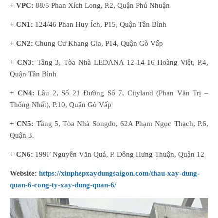
+ VPC:
88/5 Phan Xích Long, P.2, Quận Phú Nhuận
+ CN1:
124/46 Phan Huy Ích, P15, Quận Tân Bình
+ CN2:
Chung Cư Khang Gia, P14, Quận Gò Vấp
+ CN3:
Tầng 3, Tòa Nhà LEDANA 12-14-16 Hoàng Việt, P.4,
Quận Tân Bình
+ CN4:
Lầu 2, Số 21 Đường Số 7, Cityland (Phan Văn Trị –
Thống Nhất), P.10, Quận Gò Vấp
+ CN5:
Tầng 5, Tòa Nhà Songdo, 62A Phạm Ngọc Thạch, P.6,
Quận 3.
+ CN6:
199F Nguyễn Văn Quá, P. Đông Hưng Thuận, Quận 12
Website:
https://xinphepxaydungsaigon.com/thau-xay-dung-
quan-6-cong-ty-xay-dung-quan-6/